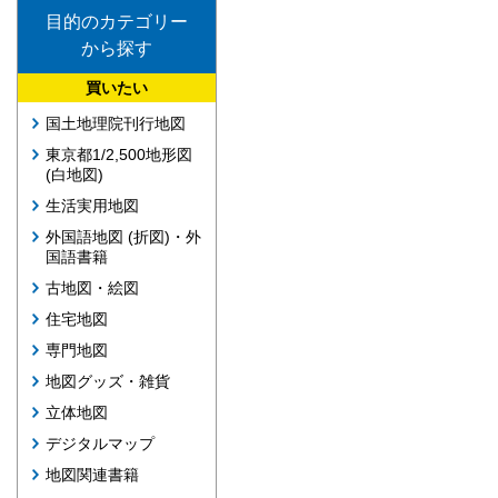
目的のカテゴリー
から探す
買いたい
国土地理院刊行地図
東京都1/2,500地形図
(白地図)
生活実用地図
外国語地図 (折図)・外
国語書籍
古地図・絵図
住宅地図
専門地図
地図グッズ・雑貨
立体地図
デジタルマップ
地図関連書籍