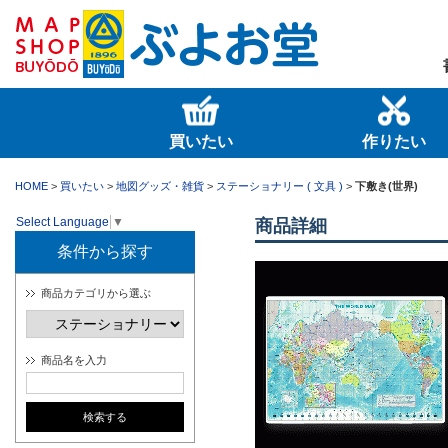
買いたい
作りたい
HOME
>
買いたい
>
地図グッズ・雑貨
>
ステーショナリー ( 文具 )
>
下敷き(世界)
Select Language
▼
商品詳細
条件から探す
商品カテゴリから選ぶ
商品名を入力