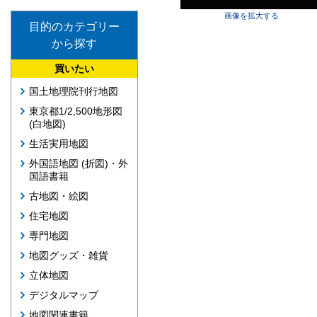
画像を拡大する
目的のカテゴリー
から探す
買いたい
国土地理院刊行地図
東京都1/2,500地形図
(白地図)
生活実用地図
外国語地図 (折図)・外
国語書籍
古地図・絵図
住宅地図
専門地図
地図グッズ・雑貨
立体地図
デジタルマップ
地図関連書籍