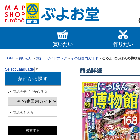
買いたい
作りたい
HOME
>
買いたい
>
旅行・ガイドブック
>
その他国内ガイド
>
るるぶ にっぽんの博物
Select Language
▼
商品詳細
条件から探す
商品カテゴリから選ぶ
商品名を入力