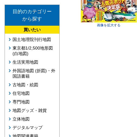
目的のカテゴリー
から探す
画像を拡大する
買いたい
国土地理院刊行地図
東京都1/2,500地形図
(白地図)
生活実用地図
外国語地図 (折図)・外
国語書籍
古地図・絵図
住宅地図
専門地図
地図グッズ・雑貨
立体地図
デジタルマップ
地図関連書籍