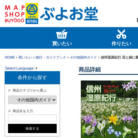
買いたい
作りたい
HOME
>
買いたい
>
旅行・ガイドブック
>
その他国内ガイド
>
信州湿原紀行 花と緑に親
Select Language
▼
商品詳細
条件から探す
商品カテゴリから選ぶ
商品名を入力