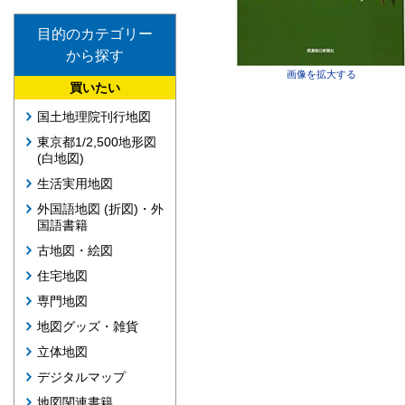
目的のカテゴリー
から探す
画像を拡大する
買いたい
国土地理院刊行地図
東京都1/2,500地形図
(白地図)
生活実用地図
外国語地図 (折図)・外
国語書籍
古地図・絵図
住宅地図
専門地図
地図グッズ・雑貨
立体地図
デジタルマップ
地図関連書籍