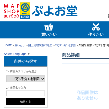
買いたい
作りたい
HOME
>
買いたい
>
国土地理院刊行地図
>
2万5千分1地形図
>
久留米西部 - 2万5千分1地
Select Language
▼
商品詳細
条件から探す
商品カテゴリから選ぶ
商品名を入力