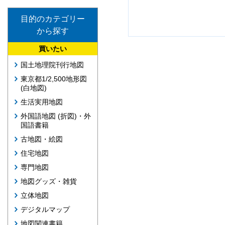
目的のカテゴリー
から探す
買いたい
国土地理院刊行地図
東京都1/2,500地形図
(白地図)
生活実用地図
外国語地図 (折図)・外
国語書籍
古地図・絵図
住宅地図
専門地図
地図グッズ・雑貨
立体地図
デジタルマップ
地図関連書籍