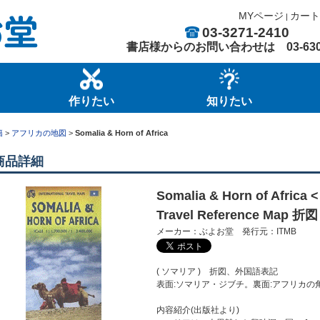
MYページ
カート
|
03-3271-2410
書店様からのお問い合わせは
03-63
作りたい
知りたい
籍
>
アフリカの地図
>
Somalia & Horn of Africa
商品詳細
Somalia & Horn of Af
Travel Reference Map 折図
メーカー：ぶよお堂 発行元：ITMB
( ソマリア ) 折図、外国語表記
表面:ソマリア・ジブチ。裏面:アフリカの角。
内容紹介(出版社より)