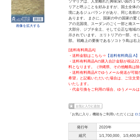
ソマリアは、人里離れた興味深い国の 1 
リアと呼ぶことを好みますが、国土全体の
境にあるジュバランドがあり、同じ名前の
あります。 まさに、国家の中の国家の驚
アの北国境、スーダンのごく一部と南スー
画像を拡大する
大部分、ジブチ全土、そして公正な地域の
示されています。 エリトリアの一部、そ
部。 戦略上の要衝であるソコトラ島は右
[送料有料商品A]
・送料金額はこちら⇒
【送料有料商品 A】
・送料有料商品Aの購入合計金額が税込22
料となります。（沖縄県、その他離島は除
・送料有料商品Aでゆうメール発送が可能
希望」と記載いただいた場合は、ご注文受
いたします。
・代金引換をご利用の場合、ゆうメールは
「お気に入り」機能をご利用いただくには
ロ
発行年
2020年
縮尺
1/1,700,000、1/3,400,0