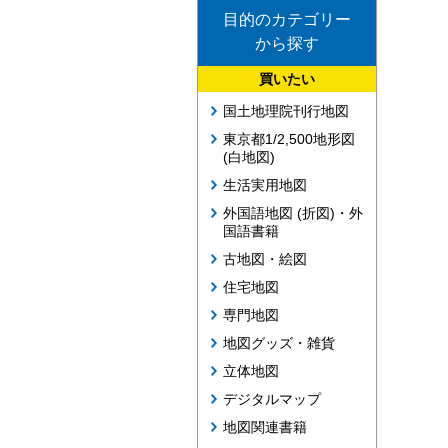
目的のカテゴリー
から探す
買いたい
国土地理院刊行地図
東京都1/2,500地形図
(白地図)
生活実用地図
外国語地図 (折図)・外
国語書籍
古地図・絵図
住宅地図
専門地図
地図グッズ・雑貨
立体地図
デジタルマップ
地図関連書籍