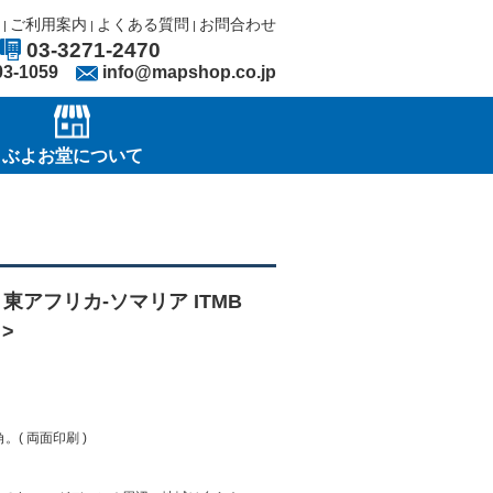
ご利用案内
よくある質問
お問合わせ
|
|
|
03-3271-2470
03-1059
info@mapshop.co.jp
ぶよお堂について
rica < 東アフリカ-ソマリア ITMB
 >
( 両面印刷 )