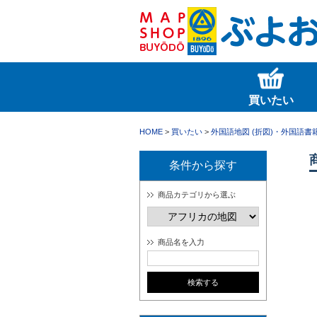
買いたい
HOME
>
買いたい
>
外国語地図 (折図)・外国語書
条件から探す
商品カテゴリから選ぶ
商品名を入力