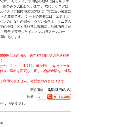
つです。 モガディシオ周辺の地域は自らをソマ
一部のみを支配しています。 次に、ケニア国
元イタリア植民地の境界線に非常に近い位置に
くべき並置です。 シートの裏側には、エチオピ
ダンのかなりの部分、ウガンダ全土、ケニアの
間の地域に関する非常に興味深い地域的視点が
して戦争で荒廃したイエメンの旧アデンの一
上隅にあります。
,000円以上の場合、送料有料商品Aのみ送料無
く）
なサイズで、ご注文時に備考欄に「ゆうメール
付後に送料を変更して正しい合計金額をご連絡
ご利用できません。宅配便のみとなります。
3,080
販売価格：
円(税込)
数量：
グイン
が必要です。
00