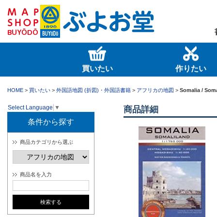
買いたい
作りたい
HOME
>
買いたい
>
外国語地図 (折図)・外国語書籍
>
アフリカの地図
>
Somalia / Som
Select Language
▼
商品詳細
条件から探す
商品カテゴリから選ぶ
商品名を入力