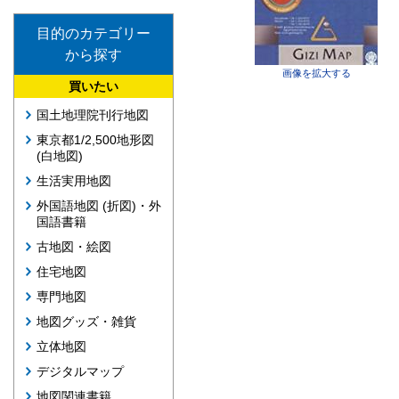
目的のカテゴリー
から探す
画像を拡大する
買いたい
国土地理院刊行地図
東京都1/2,500地形図
(白地図)
生活実用地図
外国語地図 (折図)・外
国語書籍
古地図・絵図
住宅地図
専門地図
地図グッズ・雑貨
立体地図
デジタルマップ
地図関連書籍