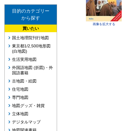
目的のカテゴリー
から探す
画像を拡大する
買いたい
国土地理院刊行地図
東京都1/2,500地形図
(白地図)
生活実用地図
外国語地図 (折図)・外
国語書籍
古地図・絵図
住宅地図
専門地図
地図グッズ・雑貨
立体地図
デジタルマップ
地図関連書籍