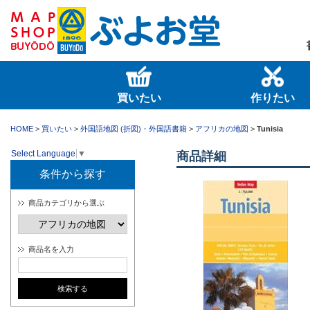
買いたい
作りたい
HOME
>
買いたい
>
外国語地図 (折図)・外国語書籍
>
アフリカの地図
>
Tunisia
Select Language
▼
商品詳細
条件から探す
商品カテゴリから選ぶ
商品名を入力