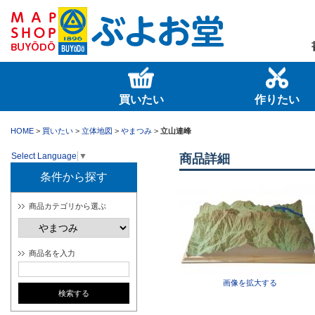
買いたい
作りたい
HOME
>
買いたい
>
立体地図
>
やまつみ
>
立山連峰
Select Language
▼
商品詳細
条件から探す
商品カテゴリから選ぶ
商品名を入力
画像を拡大する