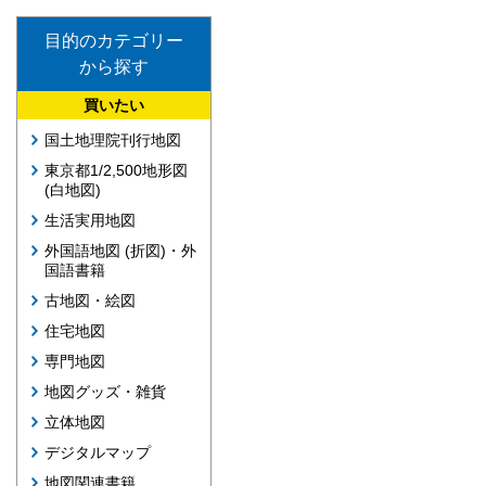
目的のカテゴリー
から探す
買いたい
国土地理院刊行地図
東京都1/2,500地形図
(白地図)
生活実用地図
外国語地図 (折図)・外
国語書籍
古地図・絵図
住宅地図
専門地図
地図グッズ・雑貨
立体地図
デジタルマップ
地図関連書籍