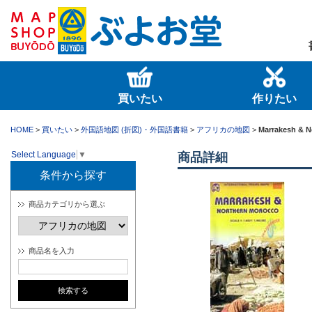
買いたい
作りたい
HOME
>
買いたい
>
外国語地図 (折図)・外国語書籍
>
アフリカの地図
>
Marrakesh & N
Select Language
▼
商品詳細
条件から探す
商品カテゴリから選ぶ
商品名を入力