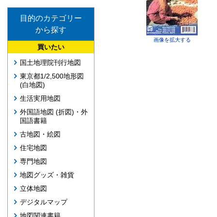
目的のカテゴリー
から探す
画像を拡大する
買いたい
国土地理院刊行地図
東京都1/2,500地形図
(白地図)
生活実用地図
外国語地図 (折図)・外
国語書籍
古地図・絵図
住宅地図
専門地図
地図グッズ・雑貨
立体地図
デジタルマップ
地図関連書籍