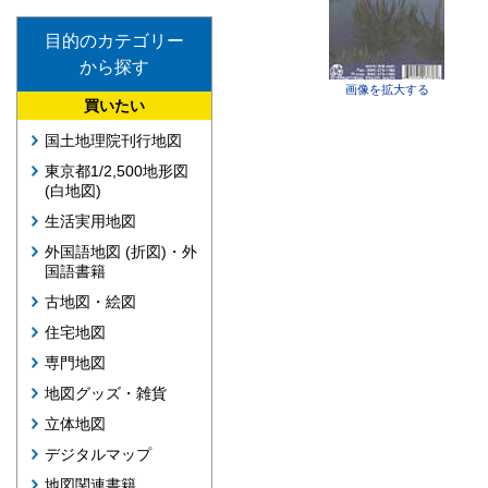
目的のカテゴリー
から探す
画像を拡大する
買いたい
国土地理院刊行地図
東京都1/2,500地形図
(白地図)
生活実用地図
外国語地図 (折図)・外
国語書籍
古地図・絵図
住宅地図
専門地図
地図グッズ・雑貨
立体地図
デジタルマップ
地図関連書籍