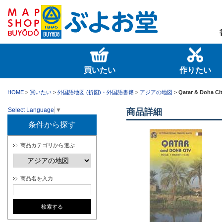
買いたい
作りたい
HOME
>
買いたい
>
外国語地図 (折図)・外国語書籍
>
アジアの地図
>
Qatar & Doha Ci
Select Language
▼
商品詳細
条件から探す
商品カテゴリから選ぶ
商品名を入力