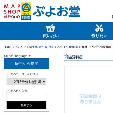
買いたい
作りたい
HOME
>
買いたい
>
国土地理院刊行地図
>
2万5千分1地形図
>
御所 - 2万5千分1地形図 
Select Language
▼
商品詳細
条件から探す
商品カテゴリから選ぶ
商品名を入力