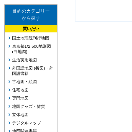
目的のカテゴリー
から探す
買いたい
国土地理院刊行地図
東京都1/2,500地形図
(白地図)
生活実用地図
外国語地図 (折図)・外
国語書籍
古地図・絵図
住宅地図
専門地図
地図グッズ・雑貨
立体地図
デジタルマップ
地図関連書籍