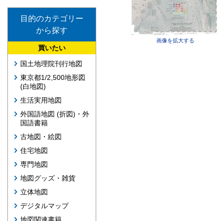
目的のカテゴリー
から探す
画像を拡大する
買いたい
国土地理院刊行地図
東京都1/2,500地形図
(白地図)
生活実用地図
外国語地図 (折図)・外
国語書籍
古地図・絵図
住宅地図
専門地図
地図グッズ・雑貨
立体地図
デジタルマップ
地図関連書籍