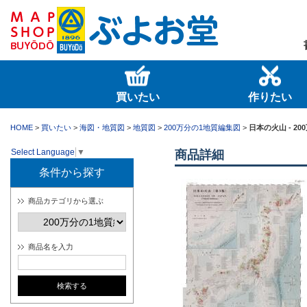
買いたい
作りたい
HOME
>
買いたい
>
海図・地質図
>
地質図
>
200万分の1地質編集図
>
日本の火山 - 2
Select Language
▼
商品詳細
条件から探す
商品カテゴリから選ぶ
商品名を入力