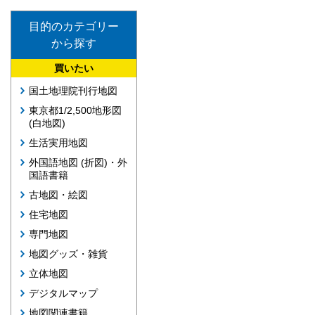
目的のカテゴリー
から探す
買いたい
国土地理院刊行地図
東京都1/2,500地形図
(白地図)
生活実用地図
外国語地図 (折図)・外
国語書籍
古地図・絵図
住宅地図
専門地図
地図グッズ・雑貨
立体地図
デジタルマップ
地図関連書籍