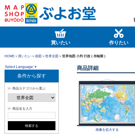
買いたい
作りたい
HOME
>
買いたい
>
掛図
>
世界全図
>
世界地図 小判 行政 ( 布軸製 )
Select Language
▼
商品詳細
条件から探す
商品カテゴリから選ぶ
商品名を入力
画像を拡大する