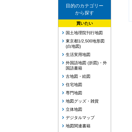
目的のカテゴリー
から探す
買いたい
国土地理院刊行地図
東京都1/2,500地形図
(白地図)
生活実用地図
外国語地図 (折図)・外
国語書籍
古地図・絵図
住宅地図
専門地図
地図グッズ・雑貨
立体地図
デジタルマップ
地図関連書籍