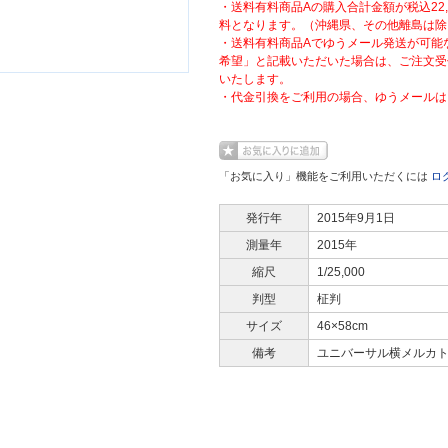
・送料有料商品Aの購入合計金額が税込22
料となります。（沖縄県、その他離島は除
・送料有料商品Aでゆうメール発送が可能
希望」と記載いただいた場合は、ご注文受
いたします。
・代金引換をご利用の場合、ゆうメールは
「お気に入り」機能をご利用いただくには
ロ
発行年
2015年9月1日
測量年
2015年
縮尺
1/25,000
判型
柾判
サイズ
46×58cm
備考
ユニバーサル横メルカ