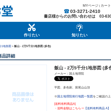
MYページ
カート
|
03-3271-2410
書店様からのお問い合わせは
03-63
作りたい
知りたい
分1地形図
>
飯山 - 2万5千分1地形図 (多色)
商品詳細
飯山 - 2万5千分1地形図 (多色)
メーカー：国土地理院
平図、多色刷、斑尾山山頂
※
国土地理院発行地図一覧図
をご確認の上
[送料有料商品A]
・送料金額はこちら⇒
【送料有料商品 A】