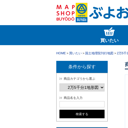
買いたい
HOME
>
買いたい
>
国土地理院刊行地図
>
2万5千
条件から探す
商品カテゴリから選ぶ
商品名を入力