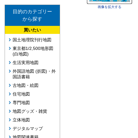
画像を拡大する
目的のカテゴリー
から探す
買いたい
国土地理院刊行地図
東京都1/2,500地形図
(白地図)
生活実用地図
外国語地図 (折図)・外
国語書籍
古地図・絵図
住宅地図
専門地図
地図グッズ・雑貨
立体地図
デジタルマップ
地図関連書籍