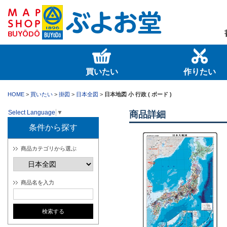
買いたい
作りたい
HOME
>
買いたい
>
掛図
>
日本全図
>
日本地図 小 行政 ( ボード )
Select Language
▼
商品詳細
条件から探す
商品カテゴリから選ぶ
商品名を入力