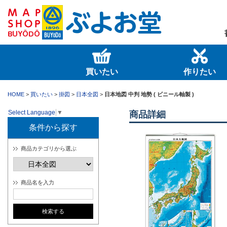
買いたい
作りたい
HOME
>
買いたい
>
掛図
>
日本全図
>
日本地図 中判 地勢 ( ビニール軸製 )
Select Language
▼
商品詳細
条件から探す
商品カテゴリから選ぶ
商品名を入力