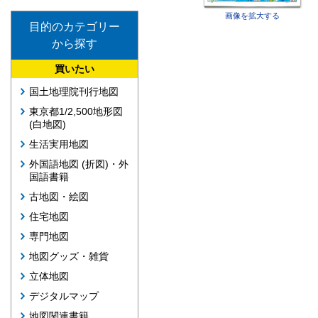
画像を拡大する
目的のカテゴリー
から探す
買いたい
国土地理院刊行地図
東京都1/2,500地形図
(白地図)
生活実用地図
外国語地図 (折図)・外
国語書籍
古地図・絵図
住宅地図
専門地図
地図グッズ・雑貨
立体地図
デジタルマップ
地図関連書籍