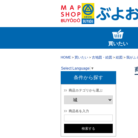
買いたい
HOME
>
買いたい
>
古地図・絵図
>
絵図
>
我がふ
Select Language
▼
条件から探す
商品カテゴリから選ぶ
商品名を入力