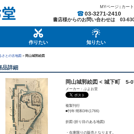
MYページ
カート
|
03-3271-2410
書店様からのお問い合わせは
03-63
作りたい
知りたい
るさとの古地図
>
岡山城郭絵図
商品詳細
岡山城郭絵図 < 城下町 5-07
メーカー：ぶよお堂
複製刊行
■刊年:明和3年(1766)
折図 (折り目のある地図)
・在庫限りの販売となります。