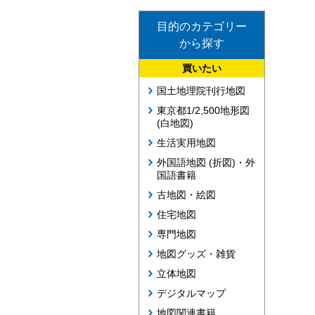
目的のカテゴリー
から探す
買いたい
国土地理院刊行地図
東京都1/2,500地形図
(白地図)
生活実用地図
外国語地図 (折図)・外
国語書籍
古地図・絵図
住宅地図
専門地図
地図グッズ・雑貨
立体地図
デジタルマップ
地図関連書籍