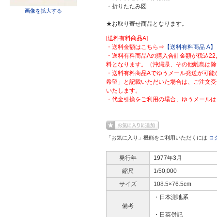
・折りたたみ図
画像を拡大する
★お取り寄せ商品となります。
[送料有料商品A]
・送料金額はこちら⇒
【送料有料商品 A】
・送料有料商品Aの購入合計金額が税込22
料となります。（沖縄県、その他離島は除
・送料有料商品Aでゆうメール発送が可能
希望」と記載いただいた場合は、ご注文受
いたします。
・代金引換をご利用の場合、ゆうメールは
「お気に入り」機能をご利用いただくには
ロ
発行年
1977年3月
縮尺
1/50,000
サイズ
108.5×76.5cm
・日本測地系
備考
・日英併記