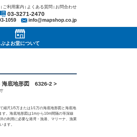
ご利用案内
よくある質問
お問合わせ
|
|
|
03-3271-2470
03-1059
info@mapshop.co.jp
ぶよお堂について
海底地形図 6326-2 >
安庁
縮尺1/5万または1/1万の海底地形図と海底地
ます。海底地形図は1mから10m間隔の等深線
洋の利用に必要な港湾・漁港、マリーナ、漁業
います。