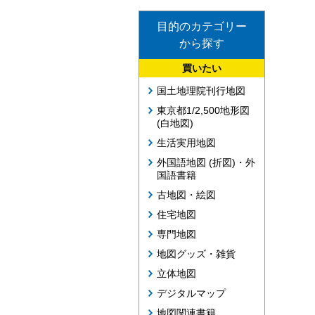
目的のカテゴリー
から探す
買いたい
国土地理院刊行地図
東京都1/2,500地形図
(白地図)
生活実用地図
外国語地図 (折図)・外
国語書籍
古地図・絵図
住宅地図
専門地図
地図グッズ・雑貨
立体地図
デジタルマップ
地図関連書籍