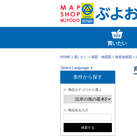
買いたい
HOME
>
買いたい
>
海図・地質図
>
海底地形図
>
Select Language
▼
条件から探す
商品カテゴリから選ぶ
商品名を入力