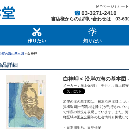
MYページ
カート
|
03-3271-2410
書店様からのお問い合わせは
03-63
作りたい
知りたい
沿岸の海の基本図
>
白神岬
商品詳細
白神岬 < 沿岸の海の基本図 - 
メーカー：海上保安庁 発行元：海上保
沿岸の海の基本図は、日本沿岸海域について
質構造図(一部海域を除く)が刊行されてい
で海底の状況を表現しています。また、海
権区域や国立公園等の社会情報も掲載して
・日本測地系、日英併記