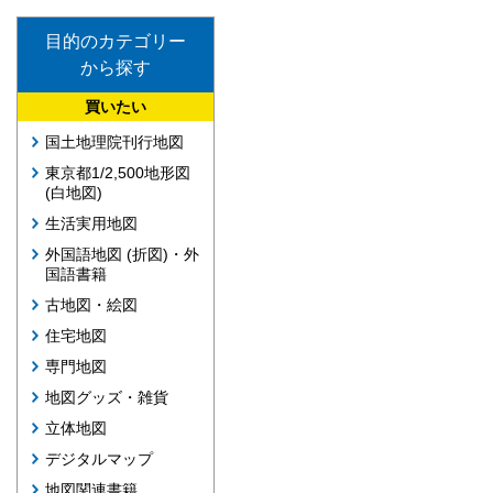
目的のカテゴリー
から探す
買いたい
国土地理院刊行地図
東京都1/2,500地形図
(白地図)
生活実用地図
外国語地図 (折図)・外
国語書籍
古地図・絵図
住宅地図
専門地図
地図グッズ・雑貨
立体地図
デジタルマップ
地図関連書籍