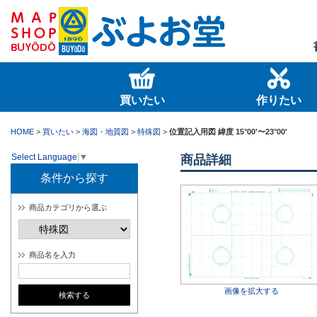
買いたい
作りたい
HOME
>
買いたい
>
海図・地質図
>
特殊図
>
位置記入用図 緯度 15°00'〜23°00'
Select Language
▼
商品詳細
条件から探す
商品カテゴリから選ぶ
商品名を入力
画像を拡大する