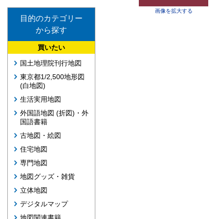
画像を拡大する
目的のカテゴリー
から探す
買いたい
国土地理院刊行地図
東京都1/2,500地形図
(白地図)
生活実用地図
外国語地図 (折図)・外
国語書籍
古地図・絵図
住宅地図
専門地図
地図グッズ・雑貨
立体地図
デジタルマップ
地図関連書籍