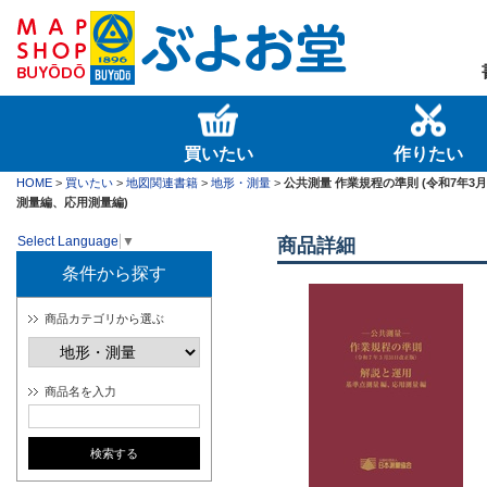
買いたい
作りたい
HOME
>
買いたい
>
地図関連書籍
>
地形・測量
>
公共測量 作業規程の準則 (令和7年3月
測量編、応用測量編)
Select Language
▼
商品詳細
条件から探す
商品カテゴリから選ぶ
商品名を入力