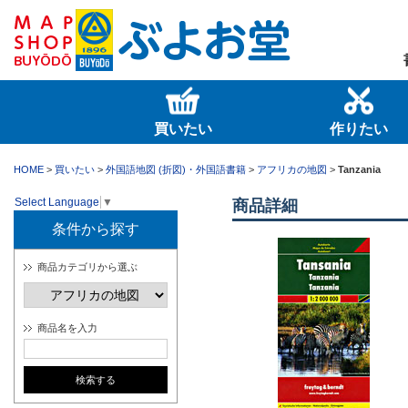
買いたい
作りたい
HOME
>
買いたい
>
外国語地図 (折図)・外国語書籍
>
アフリカの地図
>
Tanzania
Select Language
▼
商品詳細
条件から探す
商品カテゴリから選ぶ
商品名を入力