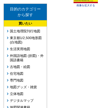
画像を拡大する
目的のカテゴリー
から探す
買いたい
国土地理院刊行地図
東京都1/2,500地形図
(白地図)
生活実用地図
外国語地図 (折図)・外
国語書籍
古地図・絵図
住宅地図
専門地図
地図グッズ・雑貨
立体地図
デジタルマップ
地図関連書籍