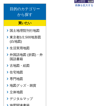
画像を拡大する
目的のカテゴリー
から探す
買いたい
国土地理院刊行地図
東京都1/2,500地形図
(白地図)
生活実用地図
外国語地図 (折図)・外
国語書籍
古地図・絵図
住宅地図
専門地図
地図グッズ・雑貨
立体地図
デジタルマップ
地図関連書籍