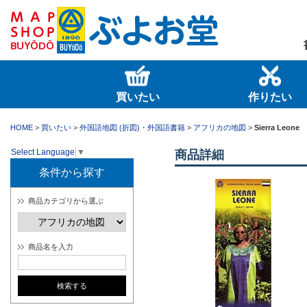
買いたい
作りたい
HOME
>
買いたい
>
外国語地図 (折図)・外国語書籍
>
アフリカの地図
>
Sierra Leone
Select Language
▼
商品詳細
条件から探す
商品カテゴリから選ぶ
商品名を入力