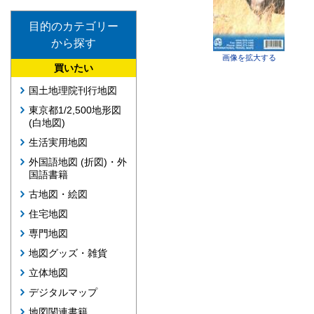
目的のカテゴリー
から探す
画像を拡大する
買いたい
国土地理院刊行地図
東京都1/2,500地形図
(白地図)
生活実用地図
外国語地図 (折図)・外
国語書籍
古地図・絵図
住宅地図
専門地図
地図グッズ・雑貨
立体地図
デジタルマップ
地図関連書籍