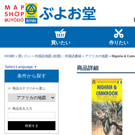
買いたい
作りたい
HOME
>
買いたい
>
外国語地図 (折図)・外国語書籍
>
アフリカの地図
>
Nigeria & Cam
Select Language
▼
商品詳細
条件から探す
商品カテゴリから選ぶ
商品名を入力