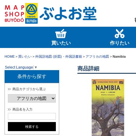
買いたい
作りたい
HOME
>
買いたい
>
外国語地図 (折図)・外国語書籍
>
アフリカの地図
>
Namibia
Select Language
▼
商品詳細
条件から探す
商品カテゴリから選ぶ
商品名を入力