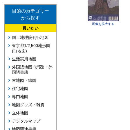
目的のカテゴリー
から探す
画像を拡大する
買いたい
国土地理院刊行地図
東京都1/2,500地形図
(白地図)
生活実用地図
外国語地図 (折図)・外
国語書籍
古地図・絵図
住宅地図
専門地図
地図グッズ・雑貨
立体地図
デジタルマップ
地図関連書籍