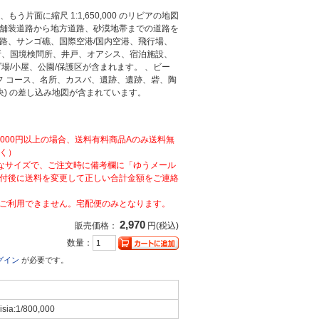
、もう片面に縮尺 1:1,650,000 のリビアの地図
舗装道路から地方道路、砂漠地帯までの道路を
路、サンゴ礁、国際空港/国内空港、飛行場、
所、国境検問所、井戸、オアシス、宿泊施設、
場/小屋、公園/保護区が含まれます。 、ビー
フ コース、名所、カスバ、遺跡、遺跡、砦、陶
央) の差し込み地図が含まれています。
,000円以上の場合、送料有料商品Aのみ送料無
く）
なサイズで、ご注文時に備考欄に「ゆうメール
付後に送料を変更して正しい合計金額をご連絡
ご利用できません。宅配便のみとなります。
2,970
販売価格：
円(税込)
数量：
グイン
が必要です。
sia:1/800,000