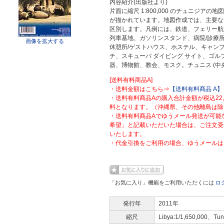
内容紹介(出版社より)
片面に縮尺 1:800,000 のチュニジアの地図
が描かれています。地図作成では、主要な
区別します。凡例には、鉄道、フェリー航
列車基地、ガソリンスタンド、病院/診療
画像を拡大する
休憩所/ゲストハウス、ホステル、キャンプ
チ、スキューバ ダイビング サイト、ゴル
器、博物館、教会、モスク。チュニス (中
[送料有料商品A]
・送料金額はこちら⇒
【送料有料商品 A】
・送料有料商品Aの購入合計金額が税込22
料となります。（沖縄県、その他離島は除
・送料有料商品Aでゆうメール発送が可能
希望」と記載いただいた場合は、ご注文受
いたします。
・代金引換をご利用の場合、ゆうメールは
「お気に入り」機能をご利用いただくには
ロ
発行年
2011年
縮尺
Libya:1/1,650,000、Tuni