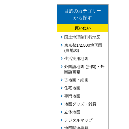
目的のカテゴリー
から探す
買いたい
国土地理院刊行地図
東京都1/2,500地形図
(白地図)
生活実用地図
外国語地図 (折図)・外
国語書籍
古地図・絵図
住宅地図
専門地図
地図グッズ・雑貨
立体地図
デジタルマップ
地図関連書籍