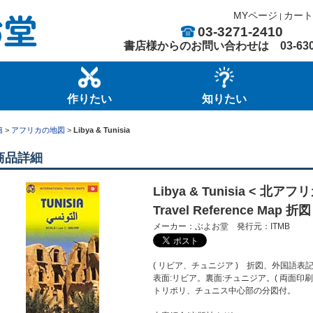
MYページ
カート
|
03-3271-2410
書店様からのお問い合わせは
03-63
作りたい
知りたい
籍
>
アフリカの地図
>
Libya & Tunisia
商品詳細
Libya & Tunisia < 
Travel Reference Map 折図
メーカー：ぶよお堂 発行元：ITMB
( リビア、チュニジア ) 折図、外国語表
表面:リビア。裏面:チュニジア。( 両面印刷 
トリポリ、チュニス中心部の分図付。