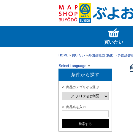
買いたい
HOME
>
買いたい
>
外国語地図 (折図)・外国語書
Select Language
▼
条件から探す
商品カテゴリから選ぶ
商品名を入力