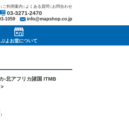
ご利用案内
よくある質問
お問合わせ
|
|
|
03-3271-2470
03-1059
info@mapshop.co.jp
ぶよお堂について
北アフリカ-北アフリカ諸国 ITMB
 >
記
)