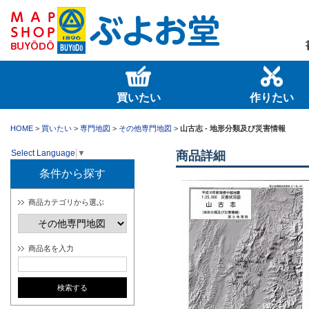
買いたい
作りたい
HOME
>
買いたい
>
専門地図
>
その他専門地図
>
山古志 - 地形分類及び災害情報
Select Language
▼
商品詳細
条件から探す
商品カテゴリから選ぶ
商品名を入力