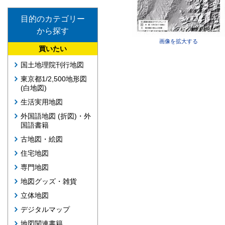
目的のカテゴリー
から探す
画像を拡大する
買いたい
国土地理院刊行地図
東京都1/2,500地形図
(白地図)
生活実用地図
外国語地図 (折図)・外
国語書籍
古地図・絵図
住宅地図
専門地図
地図グッズ・雑貨
立体地図
デジタルマップ
地図関連書籍