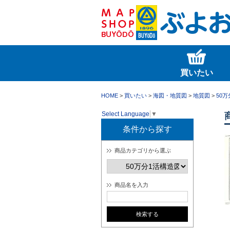
買いたい
HOME
>
買いたい
>
海図・地質図
>
地質図
>
50
Select Language
▼
条件から探す
商品カテゴリから選ぶ
商品名を入力