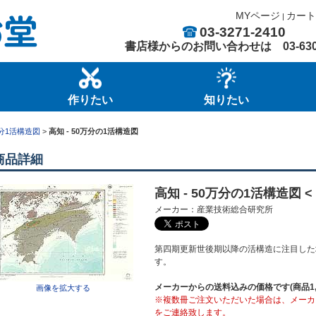
MYページ
カート
|
03-3271-2410
書店様からのお問い合わせは
03-63
作りたい
知りたい
万分1活構造図
>
高知 - 50万分の1活構造図
商品詳細
高知 - 50万分の1活構造図 < N
メーカー：産業技術総合研究所
第四期更新世後期以降の活構造に注目した
す。
メーカーからの送料込みの価格です(商品1,6
画像を拡大する
※複数冊ご注文いただいた場合は、メーカ
をご連絡致します。