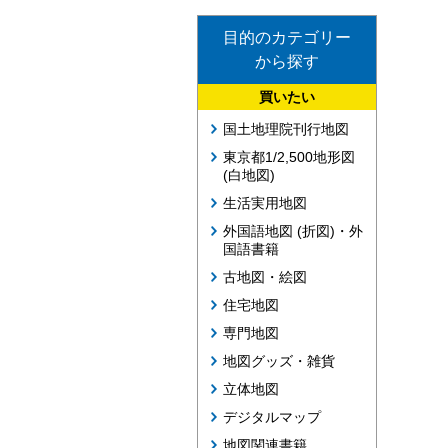
目的のカテゴリー
から探す
買いたい
国土地理院刊行地図
東京都1/2,500地形図
(白地図)
生活実用地図
外国語地図 (折図)・外
国語書籍
古地図・絵図
住宅地図
専門地図
地図グッズ・雑貨
立体地図
デジタルマップ
地図関連書籍