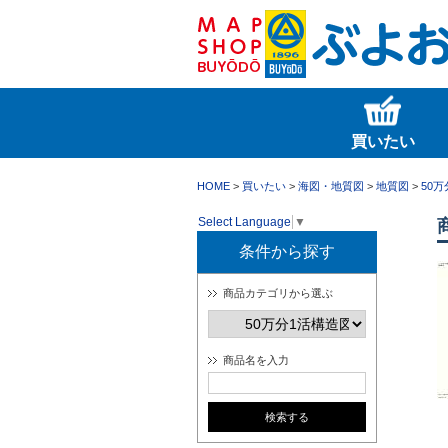
買いたい
HOME
>
買いたい
>
海図・地質図
>
地質図
>
50
Select Language
▼
条件から探す
商品カテゴリから選ぶ
商品名を入力