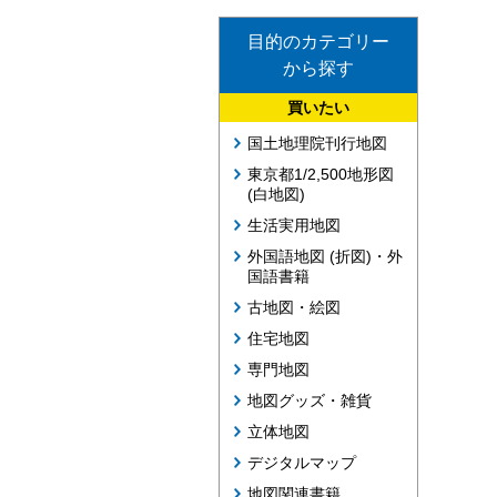
目的のカテゴリー
から探す
買いたい
国土地理院刊行地図
東京都1/2,500地形図
(白地図)
生活実用地図
外国語地図 (折図)・外
国語書籍
古地図・絵図
住宅地図
専門地図
地図グッズ・雑貨
立体地図
デジタルマップ
地図関連書籍