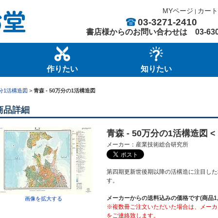
MYページ
カート
|
03-3271-2410
書店様からのお問い合わせは
03-63
作りたい
知りたい
万分1活構造図
>
青森 - 50万分の1活構造図
商品詳細
青森 - 50万分の1活構造図 < N
メーカー：産業技術総合研究所
第四期更新世後期以降の活構造に注目した
す。
メーカーからの送料込みの価格です(商品1,9
画像を拡大する
※複数冊ご注文いただいた場合は、メーカ
をご連絡致します。