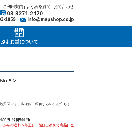
ご利用案内
よくある質問
お問合わせ
|
|
|
03-3271-2470
03-1059
info@mapshop.co.jp
ぶよお堂について
o.5 >
地質図です。広域的に理解するのに役立ちま
80円+送料500円)。
ーからの送料を修正し、後ほど改めて商品代金