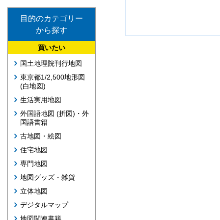
目的のカテゴリー
から探す
買いたい
国土地理院刊行地図
東京都1/2,500地形図
(白地図)
生活実用地図
外国語地図 (折図)・外
国語書籍
古地図・絵図
住宅地図
専門地図
地図グッズ・雑貨
立体地図
デジタルマップ
地図関連書籍