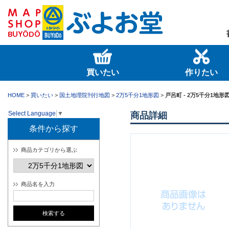
買いたい
作りたい
HOME
>
買いたい
>
国土地理院刊行地図
>
2万5千分1地形図
>
戸呂町 - 2万5千分1地形図
Select Language
▼
商品詳細
条件から探す
商品カテゴリから選ぶ
商品名を入力