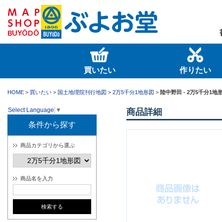
買いたい
作りたい
HOME
>
買いたい
>
国土地理院刊行地図
>
2万5千分1地形図
>
陸中野田 - 2万5千分1地形
Select Language
▼
商品詳細
条件から探す
商品カテゴリから選ぶ
商品名を入力