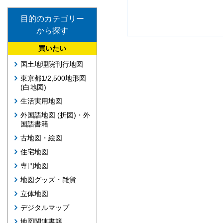
目的のカテゴリー
から探す
買いたい
国土地理院刊行地図
東京都1/2,500地形図
(白地図)
生活実用地図
外国語地図 (折図)・外
国語書籍
古地図・絵図
住宅地図
専門地図
地図グッズ・雑貨
立体地図
デジタルマップ
地図関連書籍