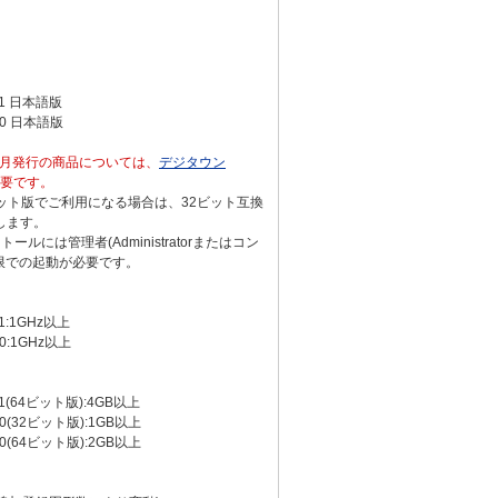
® 11 日本語版
® 10 日本語版
5年5月発行の商品については、
デジタウン
要です。
64ビット版でご利用になる場合は、32ビット互換
作します。
ルには管理者(Administratorまたはコン
限での起動が必要です。
 11:1GHz以上
 10:1GHz以上
® 11(64ビット版):4GB以上
® 10(32ビット版):1GB以上
® 10(64ビット版):2GB以上