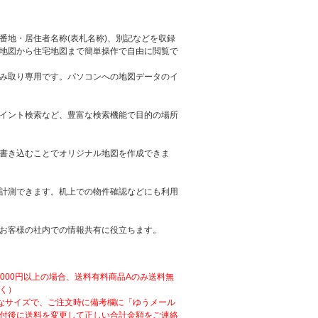
番地・居住者名称(表札名称)、別記などを収録
地図から住宅地図まで簡単操作で自由に閲覧で
み取り専用です。パソコンへの地図データのイ
イント検索など、豊富な検索機能で目的の場所
書き込むことでオリジナル地図を作成できま
計測できます。机上での物件確認などにも利用
お客様の社内での情報共有に役立ちます。
,000円以上の場合、送料有料商品Aのみ送料無
く）
なサイズで、ご注文時に備考欄に「ゆうメール
付後に送料を変更して正しい合計金額をご連絡