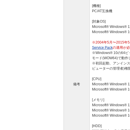
[機種]
PC/AT互換機
[対象OS]
Microsoft® Windows
Microsoft® Windows
※2004年5月〜201
Service Pack
の適用が必
※Windows® 10の
モード(WOW64)で動
※初回起動、アンインストー
ピューターの管理者)権
[CPU]
備考
Microsoft® Windows®
Microsoft® Windows®
[メモリ]
Microsoft® Windows
Microsoft® Windows
Microsoft® Windows
[HDD]