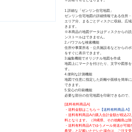
※お取り寄せとなります。
1.詳細な「ゼンリン住宅地図」
ゼンリン住宅地図の詳細情報である住所・
エリア分、まるごとディスクに収録。広域
きます。
※本商品の地図データはディスクからの読
ンストールはできません。
2.パワフルな検索機能
住所や事業所名・公共施設名などからのポ
をすぐに表示できます。
3.編集機能でオリジナル地図を作成
地図上にマークを付けたり、文字や図形を
す。
4.便利な計測機能
地図で任意に指定した距離や面積を簡単に
できます。
5.安心の印刷機能
必要な部分の住宅地図を印刷できるので、
[送料有料商品A]
・送料金額はこちら⇒
【送料有料商品 A】
・送料有料商品Aの購入合計金額が税込22
料となります。（沖縄県、その他離島は除
・送料有料商品Aでゆうメール発送が可能
希望」と記載いただいた場合は、ご注文受