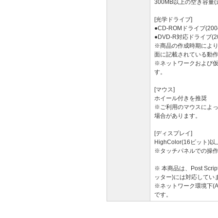
300MB以上の空き容量
[光学ドライブ]
●CD-ROMドライブ(20
●DVD-R対応ドライブ(2
※商品の作成時期によ
面に記載されている動
※ネットワークおよび仮
す。
[マウス]
ホイール付きを推奨
※ご利用のマウスによ
場合があります。
[ディスプレイ]
HighColor(16ビット
※タッチパネルでの操
※ 本商品は、Post S
ッター)には対応してい
※ネットワーク環境下(Act
です。