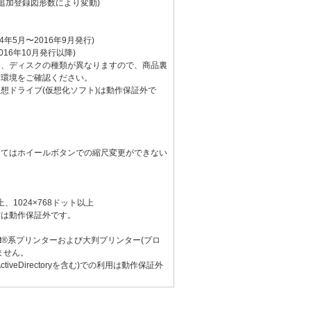
(追加登録図形数により変動)
04年5月〜2016年9月発行)
016年10月発行以降)
り、ディスクの種類が異なりますので、商品裏
作環境をご確認ください。
想ドライブ(仮想化ソフト)は動作保証外で
ってはホイールボタンでの縮尺変更ができない
)以上、1024×768ドット以上
作は動作保証外です。
cript®系プリンターおよび大判プリンター(プロ
ません。
iveDirectoryを含む)での利用は動作保証外