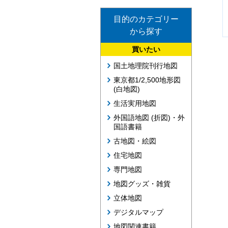
目的のカテゴリー
から探す
買いたい
国土地理院刊行地図
東京都1/2,500地形図
(白地図)
生活実用地図
外国語地図 (折図)・外
国語書籍
古地図・絵図
住宅地図
専門地図
地図グッズ・雑貨
立体地図
デジタルマップ
地図関連書籍