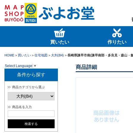
買いたい
作りたい
HOME
>
買いたい
>
住宅地図
>
大判(B4)
>
長崎県諫早市南(諫早南部・多良見・森山・飯
Select Language
▼
商品詳細
条件から探す
商品カテゴリから選ぶ
商品名を入力