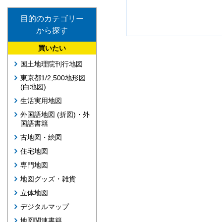
目的のカテゴリー
から探す
買いたい
国土地理院刊行地図
東京都1/2,500地形図
(白地図)
生活実用地図
外国語地図 (折図)・外
国語書籍
古地図・絵図
住宅地図
専門地図
地図グッズ・雑貨
立体地図
デジタルマップ
地図関連書籍