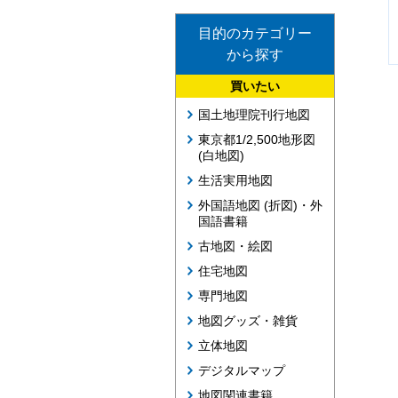
目的のカテゴリー
から探す
買いたい
国土地理院刊行地図
東京都1/2,500地形図
(白地図)
生活実用地図
外国語地図 (折図)・外
国語書籍
古地図・絵図
住宅地図
専門地図
地図グッズ・雑貨
立体地図
デジタルマップ
地図関連書籍