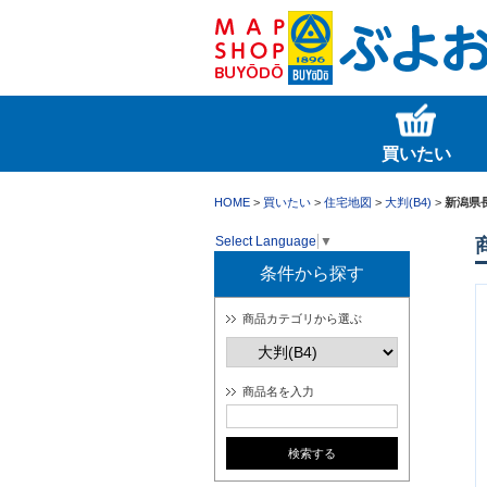
買いたい
HOME
>
買いたい
>
住宅地図
>
大判(B4)
>
新潟県長
Select Language
▼
条件から探す
商品カテゴリから選ぶ
商品名を入力