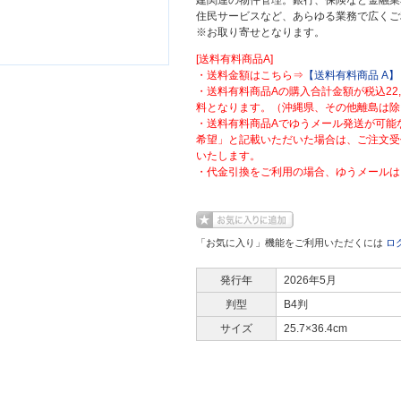
建関連の物件管理。銀行、保険など金融業
住民サービスなど、あらゆる業務で広くご
※お取り寄せとなります。
[送料有料商品A]
・送料金額はこちら⇒
【送料有料商品 A】
・送料有料商品Aの購入合計金額が税込22
料となります。（沖縄県、その他離島は除
・送料有料商品Aでゆうメール発送が可能
希望」と記載いただいた場合は、ご注文受
いたします。
・代金引換をご利用の場合、ゆうメールは
「お気に入り」機能をご利用いただくには
ロ
発行年
2026年5月
判型
B4判
サイズ
25.7×36.4cm