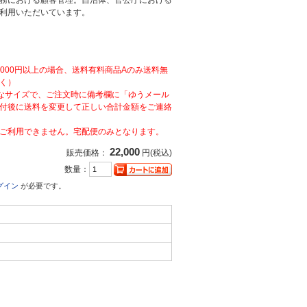
務における顧客管理。自治体、官公庁における
利用いただいています。
,000円以上の場合、送料有料商品Aのみ送料無
く）
なサイズで、ご注文時に備考欄に「ゆうメール
付後に送料を変更して正しい合計金額をご連絡
ご利用できません。宅配便のみとなります。
22,000
販売価格：
円(税込)
数量：
グイン
が必要です。