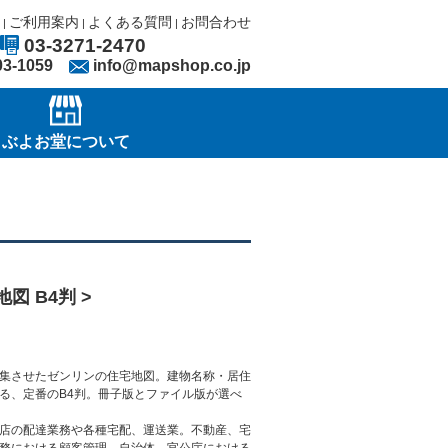
ご利用案内
よくある質問
お問合わせ
|
|
|
03-3271-2470
03-1059
info@mapshop.co.jp
ぶよお堂について
図 B4判 >
集させたゼンリンの住宅地図。建物名称・居住
る、定番のB4判。冊子版とファイル版が選べ
店の配達業務や各種宅配、運送業。不動産、宅