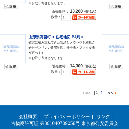
※お取り寄せとなります。
13,200
販売価格：
円(税込)
数量：
山形県高畠町 < 住宅地図 B4判 >
確実に積み重ねてきた実績とノウハウを結集さ
せたゼンリンの住宅地図。冊子版とファイル版
が選べます。
※お取り寄せとなります。
14,300
販売価格：
円(税込)
数量：
|
1
|
2
|
会社概要
プライバシーポリシー
リンク
古物商許可証 第301040709058号 東京都公安委員会