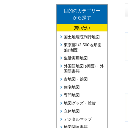
目的のカテゴリー
から探す
買いたい
国土地理院刊行地図
東京都1/2,500地形図
(白地図)
生活実用地図
外国語地図 (折図)・外
国語書籍
古地図・絵図
住宅地図
専門地図
地図グッズ・雑貨
立体地図
デジタルマップ
地図関連書籍