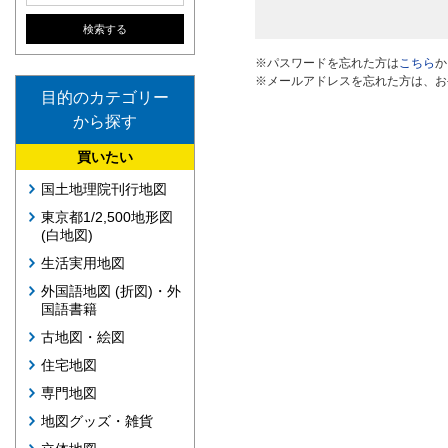
※パスワードを忘れた方は
こちら
か
※メールアドレスを忘れた方は、お
目的のカテゴリー
から探す
買いたい
国土地理院刊行地図
東京都1/2,500地形図
(白地図)
生活実用地図
外国語地図 (折図)・外
国語書籍
古地図・絵図
住宅地図
専門地図
地図グッズ・雑貨