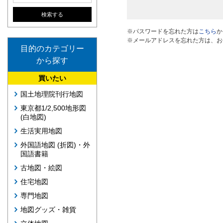
※パスワードを忘れた方は
こちら
か
※メールアドレスを忘れた方は、お
目的のカテゴリー
から探す
買いたい
国土地理院刊行地図
東京都1/2,500地形図
(白地図)
生活実用地図
外国語地図 (折図)・外
国語書籍
古地図・絵図
住宅地図
専門地図
地図グッズ・雑貨