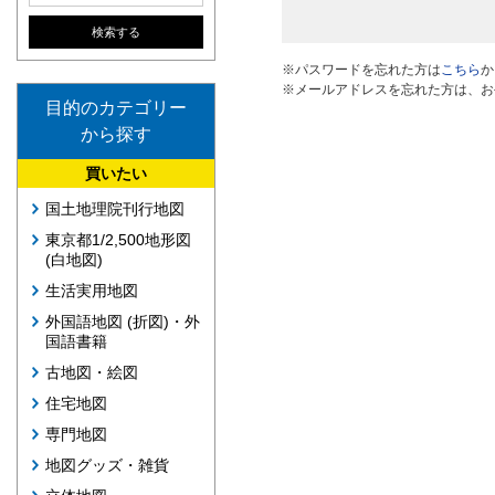
※パスワードを忘れた方は
こちら
か
※メールアドレスを忘れた方は、お
目的のカテゴリー
から探す
買いたい
国土地理院刊行地図
東京都1/2,500地形図
(白地図)
生活実用地図
外国語地図 (折図)・外
国語書籍
古地図・絵図
住宅地図
専門地図
地図グッズ・雑貨