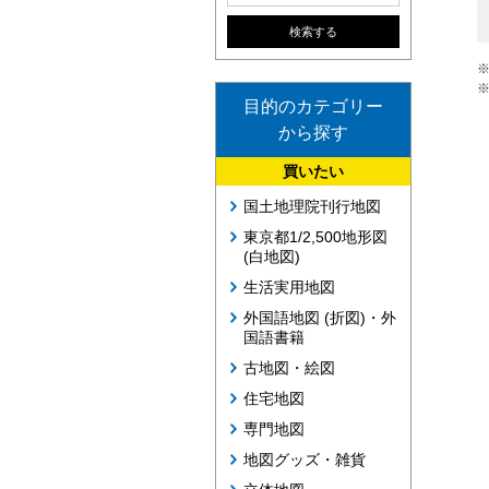
目的のカテゴリー
から探す
買いたい
国土地理院刊行地図
東京都1/2,500地形図
(白地図)
生活実用地図
外国語地図 (折図)・外
国語書籍
古地図・絵図
住宅地図
専門地図
地図グッズ・雑貨