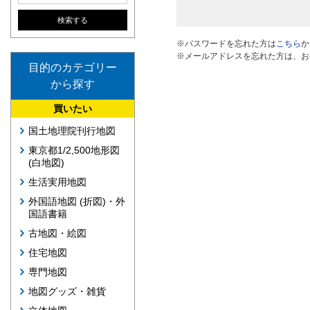
※パスワードを忘れた方は
こちら
か
※メールアドレスを忘れた方は、お
目的のカテゴリー
から探す
買いたい
国土地理院刊行地図
東京都1/2,500地形図
(白地図)
生活実用地図
外国語地図 (折図)・外
国語書籍
古地図・絵図
住宅地図
専門地図
地図グッズ・雑貨