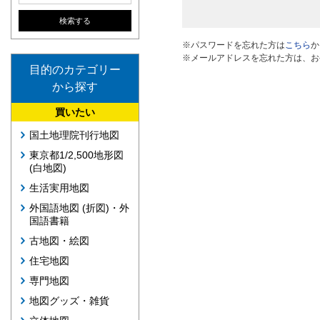
※パスワードを忘れた方は
こちら
か
※メールアドレスを忘れた方は、お
目的のカテゴリー
から探す
買いたい
国土地理院刊行地図
東京都1/2,500地形図
(白地図)
生活実用地図
外国語地図 (折図)・外
国語書籍
古地図・絵図
住宅地図
専門地図
地図グッズ・雑貨