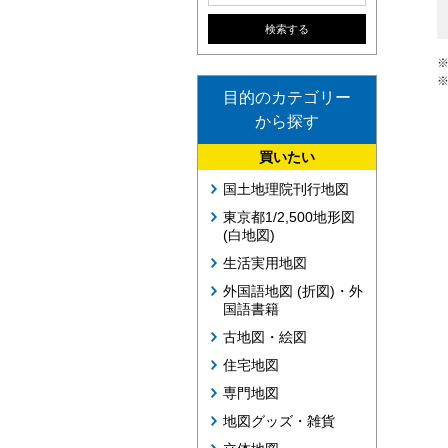
目的のカテゴリー
から探す
買いたい
国土地理院刊行地図
東京都1/2,500地形図
(白地図)
生活実用地図
外国語地図 (折図)・外
国語書籍
古地図・絵図
住宅地図
専門地図
地図グッズ・雑貨