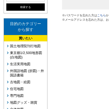
※パスワードを忘れた方は
こちら
か
※メールアドレスを忘れた方は、お
目的のカテゴリー
から探す
買いたい
国土地理院刊行地図
東京都1/2,500地形図
(白地図)
生活実用地図
外国語地図 (折図)・外
国語書籍
古地図・絵図
住宅地図
専門地図
地図グッズ・雑貨