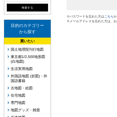
※パスワードを忘れた方は
こちら
か
※メールアドレスを忘れた方は、お
目的のカテゴリー
から探す
買いたい
国土地理院刊行地図
東京都1/2,500地形図
(白地図)
生活実用地図
外国語地図 (折図)・外
国語書籍
古地図・絵図
住宅地図
専門地図
地図グッズ・雑貨