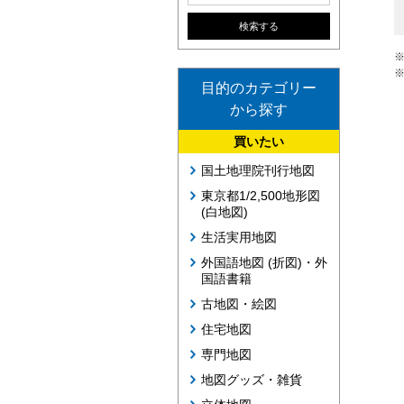
目的のカテゴリー
から探す
買いたい
国土地理院刊行地図
東京都1/2,500地形図
(白地図)
生活実用地図
外国語地図 (折図)・外
国語書籍
古地図・絵図
住宅地図
専門地図
地図グッズ・雑貨