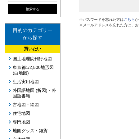
※パスワードを忘れた方は
こちら
か
※メールアドレスを忘れた方は、お
目的のカテゴリー
から探す
買いたい
国土地理院刊行地図
東京都1/2,500地形図
(白地図)
生活実用地図
外国語地図 (折図)・外
国語書籍
古地図・絵図
住宅地図
専門地図
地図グッズ・雑貨