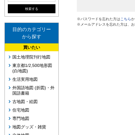
※パスワードを忘れた方は
こちら
か
※メールアドレスを忘れた方は、お
目的のカテゴリー
から探す
買いたい
国土地理院刊行地図
東京都1/2,500地形図
(白地図)
生活実用地図
外国語地図 (折図)・外
国語書籍
古地図・絵図
住宅地図
専門地図
地図グッズ・雑貨