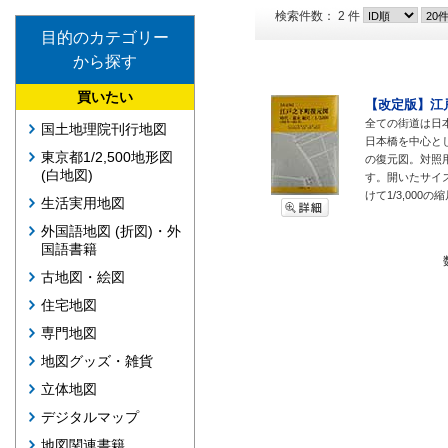
検索件数： 2 件
目的のカテゴリー
から探す
買いたい
【改定版】江
全ての街道は日
国土地理院刊行地図
日本橋を中心とした
東京都1/2,500地形図
の復元図。対照
(白地図)
す。開いたサイズ7
けて1/3,000
生活実用地図
外国語地図 (折図)・外
国語書籍
古地図・絵図
住宅地図
専門地図
地図グッズ・雑貨
立体地図
デジタルマップ
地図関連書籍