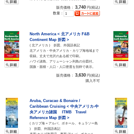
3,740
販売価格：
円(税込)
数量：
North America < 北アメリカ F&B
Continent Map 折図 >
( 北アメリカ ) 折図、外国語表記
北アメリカ・中央アメリカ・カリブ海地域まで
収録。丈夫で光沢のある紙で印刷。
ハワイ諸島、アリューシャン列島の分図付。
国旗・面積・人口・人口密度を別枠で表示。
3,630
販売価格：
円(税込)
購入不可
Aruba, Curacao & Bonaire /
Caribbean Cruising < 中央アメリカ-中
央アメリカ諸国 ITMB Travel
Reference Map 折図 >
( カリブ海 = アルバ、ボネール、キュラソー島
) 折図、外国語表記
表面:カリブ海周辺。裏面:アルバ、ボネール、