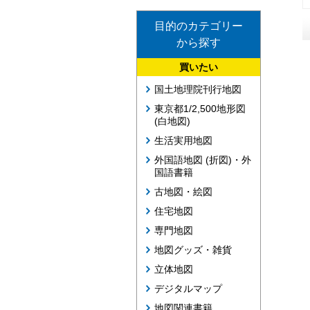
目的のカテゴリー
から探す
買いたい
国土地理院刊行地図
東京都1/2,500地形図
(白地図)
生活実用地図
外国語地図 (折図)・外
国語書籍
古地図・絵図
住宅地図
専門地図
地図グッズ・雑貨
立体地図
デジタルマップ
地図関連書籍