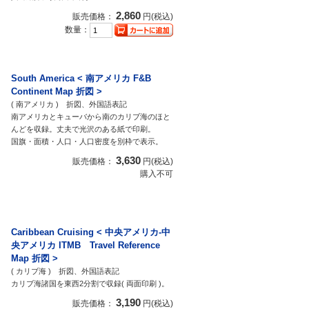
2,860
販売価格：
円(税込)
数量：
South America < 南アメリカ F&B
Continent Map 折図 >
( 南アメリカ ) 折図、外国語表記
南アメリカとキューバから南のカリブ海のほと
んどを収録。丈夫で光沢のある紙で印刷。
国旗・面積・人口・人口密度を別枠で表示。
3,630
販売価格：
円(税込)
購入不可
Caribbean Cruising < 中央アメリカ-中
央アメリカ ITMB Travel Reference
Map 折図 >
( カリブ海 ) 折図、外国語表記
カリブ海諸国を東西2分割で収録( 両面印刷 )。
3,190
販売価格：
円(税込)