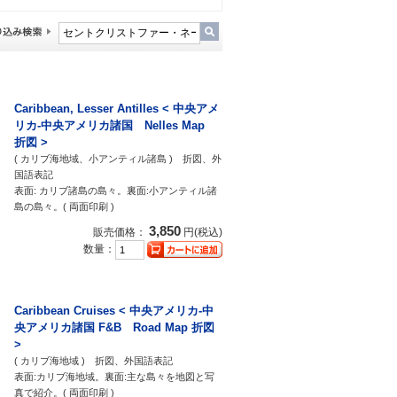
Caribbean, Lesser Antilles < 中央アメ
リカ-中央アメリカ諸国 Nelles Map
折図 >
( カリブ海地域、小アンティル諸島 ) 折図、外
国語表記
表面: カリブ諸島の島々。裏面:小アンティル諸
島の島々。( 両面印刷 )
3,850
販売価格：
円(税込)
数量：
Caribbean Cruises < 中央アメリカ-中
央アメリカ諸国 F&B Road Map 折図
>
( カリブ海地域 ) 折図、外国語表記
表面:カリブ海地域。裏面:主な島々を地図と写
真で紹介。( 両面印刷 )